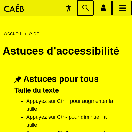
Préférences
Passer
menu
menu
d'accessibilité
à
compte
princi
la
Fil
Accueil
Aide
recherche
d'Ariane
Astuces d’accessibilité
Astuces pour tous
Taille du texte
Appuyez sur Ctrl+ pour augmenter la
taille
Appuyez sur Ctrl- pour diminuer la
taille