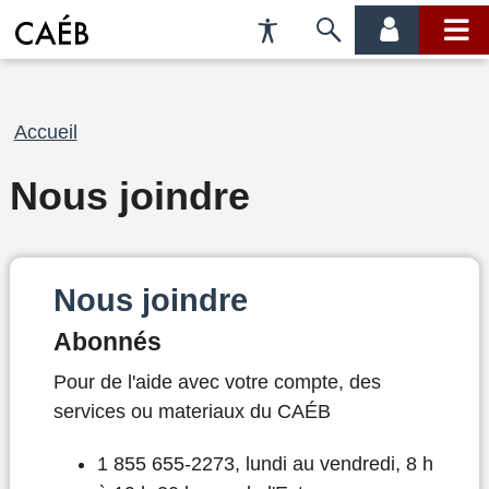
Préférences
Passer
menu
menu
d'accessibilité
à
compte
princi
la
recherche
Fil
Accueil
d'Ariane
Nous joindre
Nous joindre
Abonnés
Pour de l'aide avec votre compte, des
services ou materiaux du CAÉB
1 855 655-2273, lundi au vendredi, 8 h