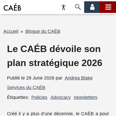
Préférences
Passer
menu
menu
d'accessibilité
à
compte
princi
la
recherche
Fil
Accueil
Blogue du CAÉB
d'Ariane
Le CAÉB dévoile son
plan stratégique 2026
Publié le 29 June 2026 par
Andrea Blake
Services du CAÉB
Étiquettes:
Policies
Advocacy
newsletters
Créé il y a plus d’une décennie, le CAÉB a pour