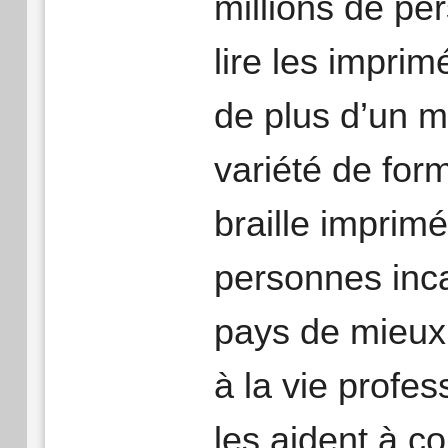
millions de p
lire les impri
de plus d’un mi
variété de for
braille imprim
personnes inca
pays de mieux 
à la vie profe
les aident à c