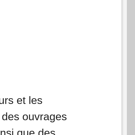
urs et les
t des ouvrages
insi que des