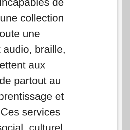
 incapables de
une collection
toute une
audio, braille,
ettent aux
de partout au
prentissage et
 Ces services
cial, culturel