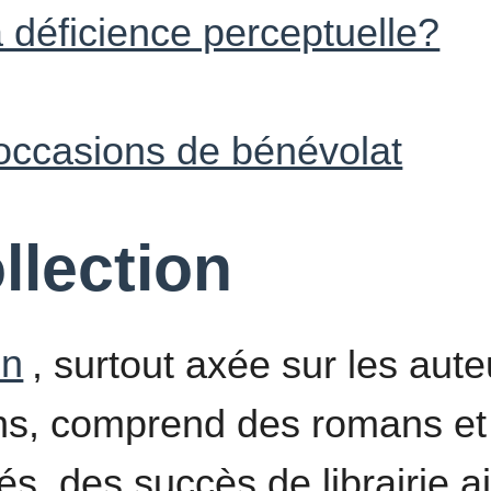
a déficience perceptuelle?
occasions de bénévolat
llection
on
, surtout axée sur les aute
ens, comprend des romans e
s, des succès de librairie a