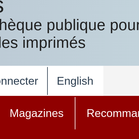
s
othèque publique pou
 les imprimés
nnecter
English
Magazines
Recomman