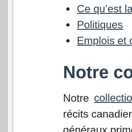
Ce qu’est l
Politiques
Emplois et 
Notre co
Notre
collecti
récits canadi
généraux primé