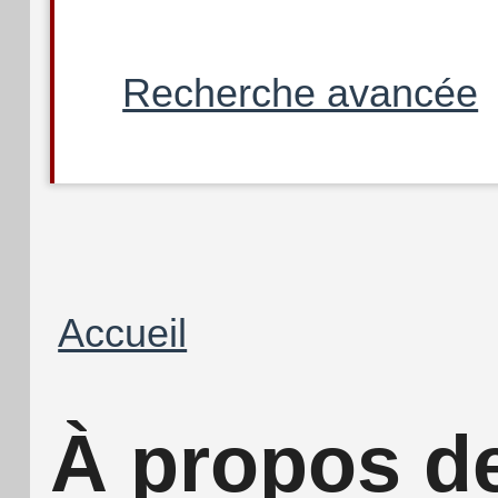
Recherche avancée
Fil
Accueil
d'Ariane
À propos d