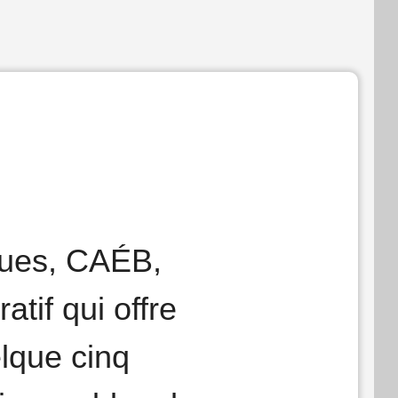
ques, CAÉB,
atif qui offre
elque cinq