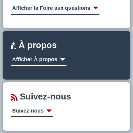
s
u
Afficher la Foire aux questions
r
C
A
À propos
E
Afficher À propos
B
Suivez-nous
Suivez-nous