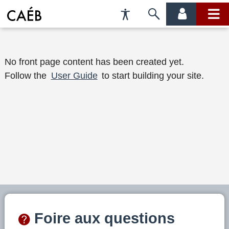
Préférences
Passer
menu
menu
d'accessibilité
à
compte
princi
la
B
recherche
No front page content has been created yet.
Follow the
User Guide
to start building your site.
i
e
n
v
e
n
u
e
Foire aux questions