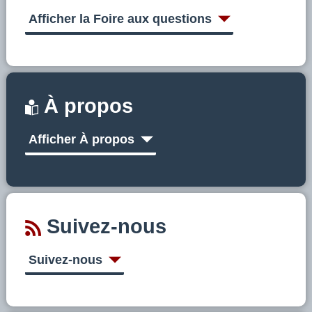
s
u
Afficher la Foire aux questions
r
C
A
À propos
E
Afficher À propos
B
Suivez-nous
Suivez-nous