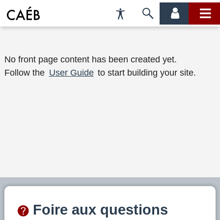
Préférences
Passer
menu
menu
d'accessibilité
à
compte
princi
la
B
recherche
No front page content has been created yet.
Follow the
User Guide
to start building your site.
i
e
n
v
e
n
u
e
Foire aux questions