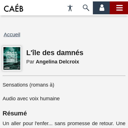
Préférences
Passer
menu
menu
d'accessibilité
à
compte
princi
la
recherche
Fil
Accueil
d'Ariane
L'île des damnés
Par
Angelina Delcroix
Sensations (romans à)
Audio avec voix humaine
Résumé
Un aller pour l'enfer... sans promesse de retour. Une