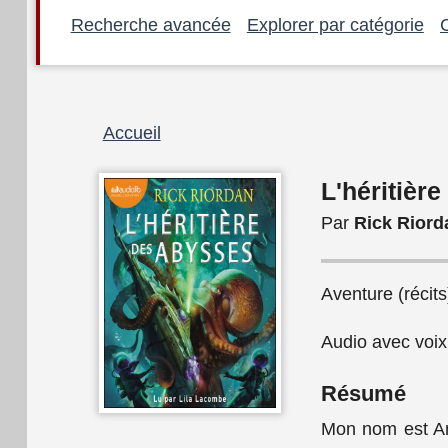
Recherche avancée
Explorer par catégorie
Fil
Accueil
d'Ariane
L'héritièr
Par
Rick Riord
Aventure (récits
Audio avec voi
Résumé
Mon nom est An