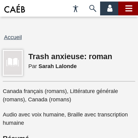
Préférences
Passer
menu
menu
d'accessibilité
à
compte
princi
la
recherche
Fil
Accueil
d'Ariane
Trash anxieuse: roman
Par
Sarah Lalonde
Canada français (romans), Littérature générale
(romans), Canada (romans)
Audio avec voix humaine, Braille avec transcription
humaine