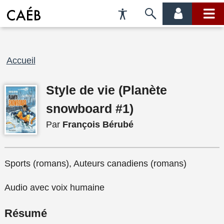
Préférences
Passer
menu
menu
d'accessibilité
à
compte
princi
la
recherche
Fil
Accueil
d'Ariane
Style de vie (Planète
snowboard #1)
Par
François Bérubé
Sports (romans), Auteurs canadiens (romans)
Audio avec voix humaine
Résumé