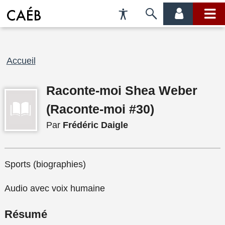
Préférences
Passer
menu
menu
d'accessibilité
à
compte
princi
la
recherche
Fil
Accueil
d'Ariane
Raconte-moi Shea Weber
(Raconte-moi #30)
Par
Frédéric Daigle
Sports (biographies)
Audio avec voix humaine
Résumé