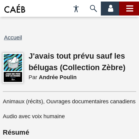
Préférences
Passer
menu
menu
d'accessibilité
à
compte
princi
la
recherche
Fil
Accueil
d'Ariane
J'avais tout prévu sauf les
bélugas (Collection Zèbre)
Par
Andrée Poulin
Animaux (récits), Ouvrages documentaires canadiens
Audio avec voix humaine
Résumé