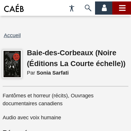
Préférences
Passer
menu
menu
d'accessibilité
à
compte
princi
la
recherche
Fil
Accueil
d'Ariane
Baie-des-Corbeaux (Noire
(Éditions La Courte échelle))
Par
Sonia Sarfati
Fantômes et horreur (récits), Ouvrages
documentaires canadiens
Audio avec voix humaine