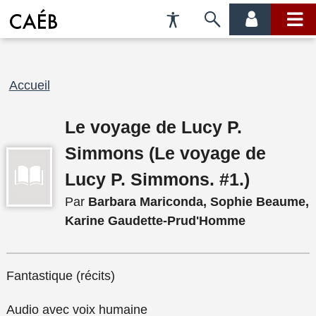
Préférences
Passer
menu
menu
d'accessibilité
à
compte
princi
la
recherche
Fil
Accueil
d'Ariane
Le voyage de Lucy P.
Simmons (Le voyage de
Lucy P. Simmons. #1.)
Par
Barbara Mariconda, Sophie Beaume,
Karine Gaudette-Prud'Homme
Fantastique (récits)
Audio avec voix humaine