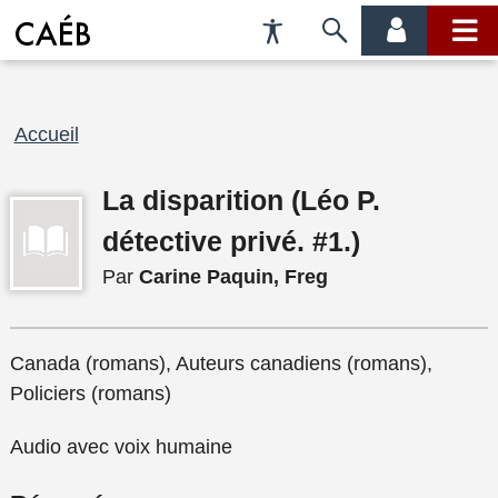
Préférences
Passer
menu
menu
d'accessibilité
à
compte
princi
la
recherche
Fil
Accueil
d'Ariane
La disparition (Léo P.
détective privé. #1.)
Par
Carine Paquin, Freg
Canada (romans), Auteurs canadiens (romans),
Policiers (romans)
Audio avec voix humaine