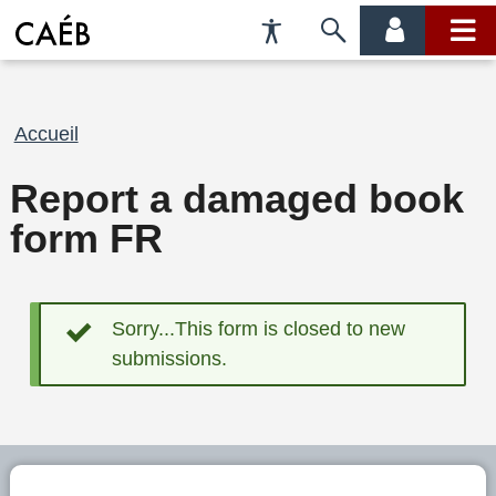
Préférences
Passer
menu
menu
d'accessibilité
à
compte
princi
la
recherche
Fil
Accueil
d'Ariane
Report a damaged book
form FR
Sorry...This form is closed to new
Message
submissions.
d'état