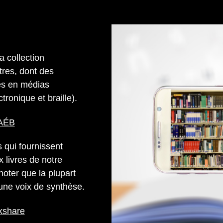
 collection
tres, dont des
res en médias
tronique et braille).
CAÉB
es qui fournissent
 livres de notre
noter que la plupart
une voix de synthèse.
okshare