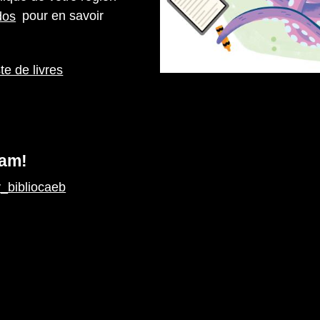
dos
pour en savoir
ste de livres
ram!
_bibliocaeb