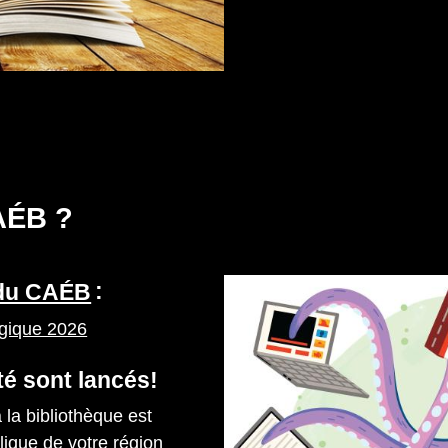
AÉB ?
 du CAÉB
:
égique 2026
té sont lancés!
 la bibliothèque est
blique de votre région